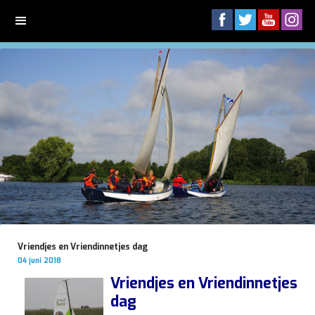
Zeekadetkorps
Hellevoetsluis
Vriendjes en Vriendinnetjes dag
04 juni 2018
Vriendjes en Vriendinnetjes
dag