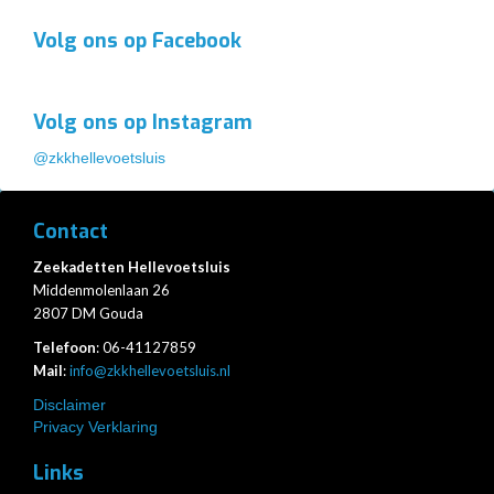
Volg ons op Facebook
Volg ons op Instagram
@zkkhellevoetsluis
Contact
Zeekadetten Hellevoetsluis
Middenmolenlaan 26
2807 DM Gouda
Telefoon
: 06-41127859
Mail
:
info@zkkhellevoetsluis.nl
Disclaimer
Privacy Verklaring
Links